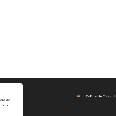
Claro
.
Política de Privacid
hero de
r otro
la