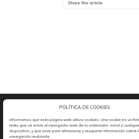
Share this article:
POLÍTICA DE COOKIES
©2026 Tekno-Pres · Diseñada con
por
Alto y 
Informamos que esta página web utiliza cookies. Una cookie es un fic
texto que se envía al navegador web de tu ordenador, móvil o cualquie
dispositivo, y que sirve para almacenar y recuperar información sobre 
navegación realizada.